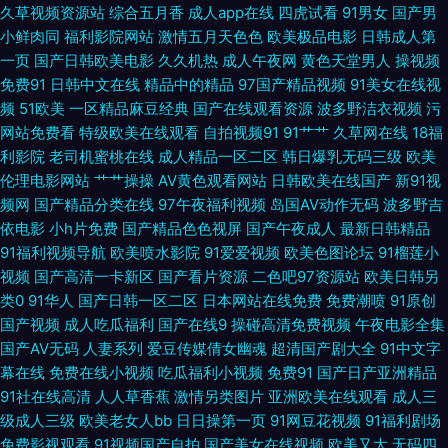
久草视频资源站
综合五月香
成人app在线
四虎试看
91男女
国产男
小鲜肉同
福利影院网站
激情五月天色色
欧美极品电影
日韩成人第
色 91黑丝网站 毛片网站麻豆一二三区 亚洲肏屄在线播放 91国产精品夫妻视
一页
国产日韩欧美电影
久久机热
成人午夜网
黄色天堂男人
操视频
免费91
日韩中文在线
精品中的精品
97国产精品视频
91美女在线视
频 国产精品一级久久 蜜桃成人无码精品 婷婷丁香国产精品 91爱豆传媒资源
频
51欧美
一区精品麻豆经典
国产在线观看资源
波多野洁衣视频
污
网站免费看
特级欧美在线观看
自拍视频91
91艹艹
久草网在线
18福
在线观看 白虎豆花AV 精东A片 欧美一区二区高潮喷水 五月天桃花网 波多野
利影院
老司机蜜桃在线
成人精品一区二区
韩日爆乳无码三级
欧美
伦理电影网站
艹艹操操
AV黄色观看网站
日韩欧美在线国产
新91视
结衣狠狠干 老师机福利视频 91爱爱官网 91熟女中文字幕 91看片在线 影音先
频网
国产精品分类在线
97午夜福利视频
岛国AV动作无码
波多野吉
依电影
小h片免费
国产精品色色视屏
国产午夜成人
最新日韩精品
锋91国产 超碰无码免费 国产熟nv91 密桃成人网址 五月天AV资源大全
91福利视频导航
欧美喷水影院
91爱爱视频
欧美色图论坛
91榴莲小
视频
国产高清一卡新区
国产看片资源
二色吧97资源站
欧美日韩另
91xxcc免费网站入口 91在线资源福利站 韩国伦理片 欧美a∨ 四虎精品国产
类0
91华人
国产日韩一区二区
日本网站在线免费
免费潮喷
91原创
国产视频
成人吃瓜福利
国产在线9
操碰高清免费视频
午夜电影全集
地址99 91操插 91宅男网 大香蕉伊人草 日本人妖学aa 亚洲天堂久久色 91免
国产AV无码
人妻系列
爱豆传媒倩女幽魂
超清国产剧大全
91中文字
幕在线
免费在线小视频
吃瓜福利小视频
免费91
国产日产亚洲精品
费看在线 肏屄自拍视频 九七人妻免费视频 欧美做aⅰ视频 在线不卡av小电影
91社在线高清
人人草香蕉
激情另类图片
亚洲欧美在线观看
成人三
级成人三级
欧美老女人bb
日日操第一页
91网豆花视频
91福利剧场
91青娱乐在线视频 黄色91 欧美视频H版 午夜精品人妻二区三区 91大神双飞
免费影视观看
91视频国产自拍
国产美女在线视频
欧美又大
无码四