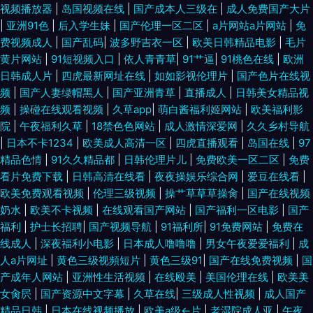
视频播放器
|
岛国视频在线
|
国产成本人三级在
|
成人免费国产大片
|
亚洲91色
|
后入学生妹
|
国产伦理一区二区
|
a片网站a片网站
|
免
费视频成人
|
国产乱码
|
波多野吉衣一区
|
欧美日韩精品电影
|
毛片
黄片网站
|
91短视频入口
|
依人青青草
|
91艹逼
|
91桃色在线
|
欧洲
日韩成人片
|
四虎最新网址在线
|
如如影视伦理片
|
国产色片在线视
频
|
国产人妻绿帽黑人
|
国产亚洲青草
|
直播成人
|
日韩美女精品视
频
|
操碰在线观看视频
|
久草app
|
萌白酱福利姬网站
|
欧美福利影
院
|
午夜福利久草
|
18禁色色网站
|
成人激情深爱网
|
久久乡村导航
|
日本不卡1234
|
欧美成人高清一区
|
四虎直播观看
|
岛国在线
|
97
精品色情
|
91久久精品都
|
日韩伦理片儿
|
免费欧美一区二区
|
免费
看片免费下载
|
日韩高清在线看
|
夜夜操娱乐综合网
|
爱豆在线看
|
欧美免费观看视频
|
伦理三级视频
|
操艹草草草操肏
|
国产在线视频
奶水
|
欧美不卡视频
|
在线观看国产网站
|
国产福利一区电影
|
国产
福利
|
护士长招聘
|
国产视频导航
|
91福利所
|
91免费网站
|
免费在
线成人
|
深夜福利小电影
|
日本成人噜噜噜
|
男女午夜爱爱福利
|
成
人a片网址
|
黄色三级视頻短片
|
黄色三级91
|
国产在线免费视频
|
国
产成年人网站
|
亚洲性生活视频
|
在线殴美
|
美国伦理在线
|
欧美美
女肏屄
|
国产资源中文字幕
|
久草在线
|
三级成人性视频
|
成人国产
精品日韩
|
日本在线视频播放
|
欧美a级←片
|
老湿院成人亚
|
午夜