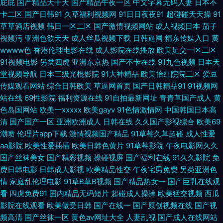
屁屁
国产精品天干天
国产精品午夜一区
中文字幕无码人妻
日本不
卡二区
国产日韩91
久草福利视频网
91日日夜夜91
超碰碰天天操
91
精品玖玖玖 婷婷色色五月一区二区 91大神唐伯虎520 91网站草 爱艹伊人久
草草酒店视频
韩日一区二区
国产激情视频网站
成人视频日本
茄子
视频污
亚洲色欲天天
成人丝瓜视频下载
日韩逼网
精东传媒入口
黄
久色 福利社快播 欧美日韩综合另类国产 色色精品一区二区 69福利社在线观
wwww色
香港伦理电影在线
成人影院在线播放
欧美足交一区二区
91视频电影
另类四虎
亚洲东京热
国产不卡在线
91九色视频
日本天
看 91青青视频在线观看 成人9一免费 韩国论理 狼人影音先锋资源 亚洲精品
堂视频导航
日本三级光棍影院
91大神精品
欧美怡红院院二区
爱豆
传媒观看网站
综合日韩欧美
草逼网首页
国产日韩精品91
91视频网
成人国产 91福利网站在线 91网址免费观看视频 俺来干综合网 精品免费电影
站在线
69性影院
福利资源在线
91自拍最新网址
青青草国产成人
黄
色岛国网站
欧美一xxxxx
欧美gayv
91色情激情网
中国韩国日本高
伦理 内射美女UL 国产亚洲欧美在线 影音先锋手机AV无码 91在线小视频网
清
国产国产一区
亚洲欧洲成人
日韩在线
久久国产影视综合
欧美69
潮喷
伦理片app下载
激情视频国产精品
91草莓久草超碰
成人性爱
址 五月天bb激情网 91国产探花 91熟女丝袜福利 大香蕉视频操啪 久久大伊人
aa影院
欧美性爱插插
欧美日韩色黄片
91草莓影院
午夜电影网久久
国产丝袜美女
国产精彩视频
操碰视屏
国产福利在线
91久久影院
免
国产av 人妻资源站97 香蕉国产 91tv影院观看免费 91视频免费观看18 TS人
费日韩电影
日韩成人影视
欧美精品性交
午夜宅男免费
另类亚洲色
情
家庭乱伦理电影
91草B草B视频
国产精品熟女一
国产巨乳在线观
看
四虎免费91
国内精品无码短片
超碰成人操操
欧美猛交视频
西瓜
妖做爱在线观看 国产精品久久… 欧美精品久久多人混战 天堂福利av 欧美视
影院在线观看
欧美做受日韩
国产在线一
国产原创视频在线
国产视
频高清
国产丝袜一区
黄色av网址大全
人妻乱视
国产成人在线网站
频123 91涩涩视频 豆花社区在线 91视频网站免费视频 91福利姬网站 91一桃