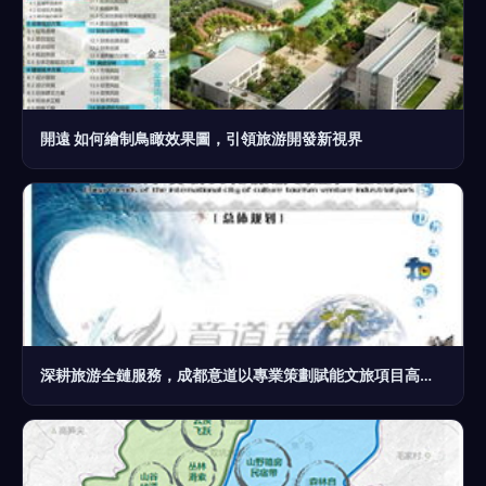
開遠 如何繪制鳥瞰效果圖，引領旅游開發新視界
深耕旅游全鏈服務，成都意道以專業策劃賦能文旅項目高質量發展