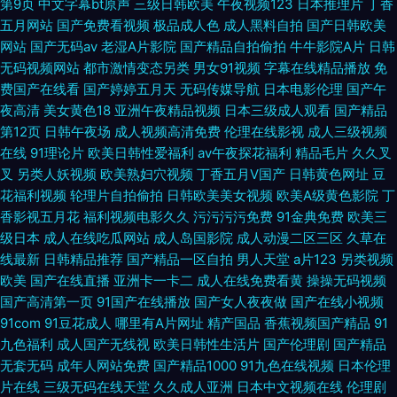
第9页
中文字幕bt原声
三级日韩欧美
午夜视频123
日本推理片
丁香
五月网站
国产免费看视频
极品成人色
成人黑料自拍
国产日韩欧美
网站
国产无码av
老湿A片影院
国产精品自拍偷拍
牛牛影院A片
日韩
无码视频网站
都市激情变态另类
男女91视频
字幕在线精品播放
免
费国产在线看
国产婷婷五月天
无码传媒导航
日本电影伦理
国产午
夜高清
美女黄色18
亚洲午夜精品视频
日本三级成人观看
国产精品
第12页
日韩午夜场
成人视频高清免费
伦理在线影视
成人三级视频
在线
91理论片
欧美日韩性爱福利
av午夜探花福利
精品毛片
久久叉
叉
另类人妖视频
欧美熟妇穴视频
丁香五月V国产
日韩黄色网址
豆
花福利视频
轮理片自拍偷拍
日韩欧美美女视频
欧美A级黄色影院
丁
香影视五月花
福利视频电影久久
污污污污免费
91金典免费
欧美三
级日本
成人在线吃瓜网站
成人岛国影院
成人动漫二区三区
久草在
线最新
日韩精品推荐
国产精品一区自拍
男人天堂
a片123
另类视频
欧美
国产在线直播
亚洲卡一卡二
成人在线免费看黄
操操无码视频
国产高清第一页
91国产在线播放
国产女人夜夜做
国产在线小视频
91com
91豆花成人
哪里有A片网址
精产国品
香蕉视频国产精品
91
九色福利
成人国产无线视
欧美日韩性生活片
国产伦理剧
国产精品
无套无码
成年人网站免费
国产精品1000
91九色在线视频
日本伦理
片在线
三级无码在线天堂
久久成人亚洲
日本中文视频在线
伦理剧