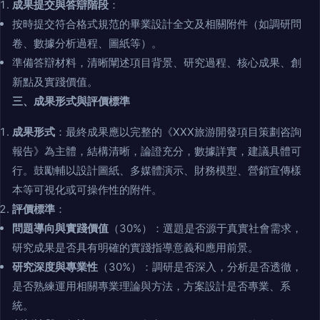
成果提交與答辯階段
：
按時提交符合格式規范的畢業設計全文及相關附件（如調研問
卷、數據分析過程、圖紙等）。
準備答辯材料，清晰闡述項目背景、研究過程、核心成果、創
新點及實踐價值。
三、成果形式與評價標準
成果形式
：最終成果應以完整的《XXX旅游開發項目策劃咨詢
報告》為主體，結構清晰，論證充分，數據詳實，建議具體可
行。鼓勵輔以設計圖紙、多媒體演示、財務模型、營銷宣傳樣
本等可視化或可操作性的附件。
評價標準
：
問題導向與實踐價值
（30%）：選題是否源于真實社會需求，
研究成果是否具有明確的實踐指導意義和應用前景。
研究深度與專業性
（30%）：調研是否深入，分析是否透徹，
是否熟練運用相關專業理論與方法，方案設計是否專業、系
統。