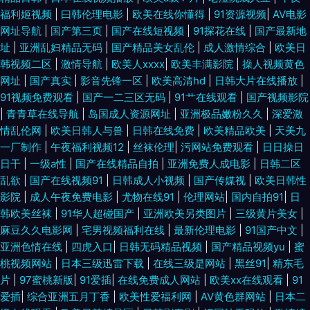
福利姬视频
|
曰韩伦理电影
|
欧美在线你懂得
|
91资源视频
|
AV电影
网址导航
|
国产第三页
|
国产在线短视频
|
91探花在线
|
国产最新地
址
|
亚洲乱妇精品无码
|
国产精品美女乱伦
|
成人激情综合
|
欧美日
韩视频二区
|
激情导航
|
欧美人xxxx
|
欧美丰满影院
|
操人视频黄色
网址
|
国产真实
|
影音先锋一区
|
欧美高清hd
|
日韩大片在线播放
|
91视频免费观看
|
国产一二三区无码
|
91艹在线观看
|
国产视频影院
|
青青草在线导航
|
岛国成人资源网址
|
亚洲极品嫩粉久久
|
深爱激
情乱伦网
|
欧美日韩人与兽
|
日韩在线免费
|
欧美精品欧美
|
天美九
一厂制作
|
午夜福利视频12
|
丝袜伦理
|
污网站免费观看
|
日日操日
日干
|
一级a性
|
国产在线精品自拍
|
亚洲免费人成电影
|
日韩二区
乱欲
|
国产在线视频91
|
日韩成人小视频
|
国产传媒视
|
欧美日韩性
影院
|
成人午夜免费电影
|
尤物在线91
|
伦理网站
|
国内自拍91
|
日
韩欧美丝袜
|
91华人超碰国产
|
亚洲欧美另类图片
|
三级黄片美女
|
麻豆久久电影网
|
宅男视频福利在线
|
最新伦理电影
|
91国产中文
|
亚洲色情在线
|
四虎入口
|
日韩无码精品视频
|
国产精品视频yu
|
蜜
桃视频网站
|
日本三级迅雷下载
|
在线三级是网站
|
黑丝91
|
精东毛
片
|
97蜜桃新版
|
91爱插
|
在线免费成人网站
|
欧美xx在线观看
|
91
爱插
|
综合亚洲五月丁香
|
欧美性爱福利网
|
AV黄色群网站
|
日本二