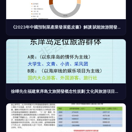
《2023年中國預制菜產業發展藍皮書》解讀 賦能旅游開發項目的新機遇與策略
徐曄先生福建東庠島文旅開發概念性規劃 文化與旅游項目開發的概念定位策劃案例