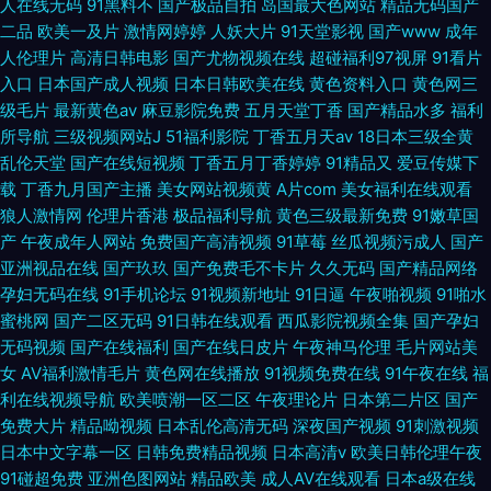
人在线无码
91黑料不
国产极品自拍
岛国最大色网站
精品无码国产
二品
欧美一及片
激情网婷婷
人妖大片
91天堂影视
国产www
成年
人伦理片
高清日韩电影
国产尤物视频在线
超碰福利97视屏
91看片
入口
日本国产成人视频
日本日韩欧美在线
黄色资料入口
黄色网三
级毛片
最新黄色av
麻豆影院免费
五月天堂丁香
国产精品水多
福利
所导航
三级视频网站J
51福利影院
丁香五月天av
18日本三级全黄
乱伦天堂
国产在线短视频
丁香五月丁香婷婷
91精品又
爱豆传媒下
载
丁香九月国产主播
美女网站视频黄
A片com
美女福利在线观看
狼人激情网
伦理片香港
极品福利导航
黄色三级最新免费
91嫩草国
产
午夜成年人网站
免费国产高清视频
91草莓
丝瓜视频污成人
国产
亚洲视品在线
国产玖玖
国产免费毛不卡片
久久无码
国产精品网络
孕妇无码在线
91手机论坛
91视频新地址
91日逼
午夜啪视频
91啪水
蜜桃网
国产二区无码
91日韩在线观看
西瓜影院视频全集
国产孕妇
无码视频
国产在线福利
国产在线日皮片
午夜神马伦理
毛片网站美
女
AV福利激情毛片
黄色网在线播放
91视频免费在线
91午夜在线
福
利在线视频导航
欧美喷潮一区二区
午夜理论片
日本第二片区
国产
免费大片
精品呦视频
日本乱伦高清无码
深夜国产视频
91刺激视频
日本中文字幕一区
日韩免费精品视频
日本高清v
欧美日韩伦理午夜
91碰超免费
亚洲色图网站
精品欧美
成人AV在线观看
日本a级在线