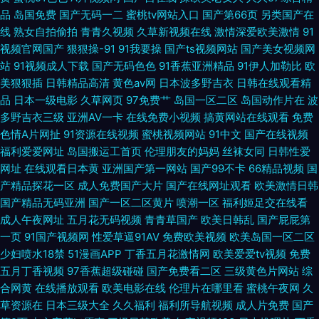
品
岛国免费
国产无码一二
蜜桃tv网站入口
国产第66页
另类国产在
线
熟女自拍偷拍
青青久视频
久草新视频在线
激情深爱欧美激情
91
美日韩成人黄 91性爱直播 激情都市瑟瑟瑟 视频列表国产传媒 91精选一起看
视频官网国产
狠狠操-91
91我要操
国产ts视频网站
国产美女视频网
站
91视频成人下载
国产无码色色
91香蕉亚洲精品
91伊人加勒比
欧
国产ab自拍 91探花网站 宅福利91视频 欧洲久久 91传媒国产吴梦梦 东京热
美狠狠插
日韩精品高清
黄色av网
日本波多野吉衣
日韩在线观看精
品
日本一级电影
久草网页
97免费艹
岛国一区二区
岛国动作片在
波
淫视频在线观看 色精品国产 91日韩高清 激情综合色网 天天干天天狠狠日 91
多野吉衣三级
亚洲AV一卡
在线免费小视频
搞黄网站在线观看
免费
色情A片网扯
91资源在线视频
蜜桃视频网站
91中文
国产在线视频
在线免费视频观看 久久伊人青青草原AV 亚洲人妻ntr 99国内精品 久久网站
福利爱爱网址
岛国搬运工首页
伦理朋友的妈妈
丝袜女同
日韩性爱
网址
在线观看日本黄
亚洲国产第一网站
国产99不卡
66精品视频
国
亚洲精品色婷婷 91午夜探花国产在线 精品无码内射
产精品探花一区
成人免费国产大片
国产在线网址观看
欧美激情日韩
国产精品无码亚洲
国产一区二区黄片
喷潮一区
福利姬足交在线看
成人午夜网址
五月花无码视频
青青草国产
欧美日韩乱
国产屁屁第
一页
91国产视频网
性爱草逼91AV
免费欧美视频
欧美岛国一区二区
少妇喷水18禁
51漫画APP
丁香五月花激情网
欧美爱爱tv视频
免费
五月丁香视频
97香蕉超级碰碰
国产免费看二区
三级黄色片网站
综
合网黄
在线播放观看
欧美电影在线
伦理片在哪里看
蜜桃午夜网
久
草资源在
日本三级大全
久久福利
福利所导航视频
成人片免费
国产