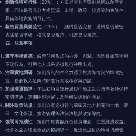
創新性與可行性
（20%）：方案是否具有獨到見解或創新元
素，同時是否充分考慮資源、市場、政策、投資等約束條件，
具備落地實施的可行性。
報告質量與規范性
（20%）：結構是否完整，邏輯是否嚴密，
表述是否準確，格式是否規范，引證是否規范。
四、注意事項
遵守學術道德
：嚴禁任何形式的抄襲、剽竊、偽造數據等學術
不端行為。引用他人成果必須規范注明出處。
注重實地調研
：策劃咨詢的生命力源于對實際情況的準確把
握。務必投入足夠時間進行實地考察與訪談。
加強溝通指導
：學生在項目進行過程中應主動與指導教師保持
密切溝通，定期匯報進展，及時解決遇到的問題。
關注政策法規
：策劃方案必須符合國家及地方相關的土地、環
保、文化保護、旅游管理等法律法規與政策導向。
強調可持續性
：策劃中應貫徹綠色發展理念，注重經濟效益、
社會效益與環境效益的協調統一，促進旅游目的地可持續發