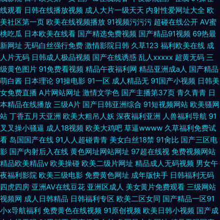
线观看
日韩在线播放视频
成人大片一级天天
内射性爱网址大全
欧
美社区第一页
欧美在线视频播放
91视频污污污
超碰在线公开
AV蜜
桃吃瓜
日本欧美在线看
国产精选免费视频
国产精品91视频
69热最
新网址
无码白丝强行免费
激情影院日韩
久草123
福利欧美在线
成
人片无码
日韩成人极品视频
国产在线诱惑
乱人xxxxx
超黄无码
三
级黄色图片
91免费看视频
精品午夜福利网
精品亚洲成a人
国产精品
萌白酱
日本理论
91操电影
91一区
成人精品无
91国产小视频
日韩美
女免费直播
A片网站网址
激情文学色
国产主播第37页
青久青青
日
本精品在线播放
三级A片
国产日韩亚洲综合
91短视频网站
欧美骚网
站
丁香五月天亚洲
欧美大粗吊人妖
深夜福利亚洲
人兽福利导航
91
叉叉操小骚逼
成人18视频
欧美大鸡吧
草逼wwww
久草福利免费试
看
岛国国产在线
91人人超碰青青
美女白丝18禁
91肏比
国产三区电
影
国产内射后入在线
黄色网址网站网址
97超在线视
免费视频网站
精品欧美精品v
欧美操碰
欧美二级片网址
精品成人无码视频
男女午
夜福利影院
欧美三级电影
免费黄色网址
成年版快手
日韩福利无码
四虎四房
亚洲AV在线豆花
亚洲区成人
美女黄片免费观看
三级网站
视频网
成人日韩精品
日韩福利专区
欧美二区女同
国产精品一区91
小x导航福利
免费黄色在线视频
91原创视频
欧美日韩小视频
国产成