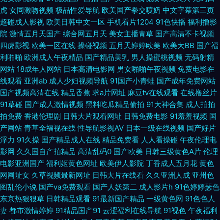
虎
女同激吻视频
极品性爱导航
欧美国产拳交喷奶
中文字幕第三页
美女 91丝袜传媒视频网站 丁香成人色网 久操视频在线免费观看 avtt草草草
超碰成人影视
欧美日韩中文一区
手机看片1204
91色快播
福利撸影
院
激情五月天国产
综合网五月天
美女主播青草
国产高清不卡视频
四虎影视
欧美一区在线
操碰视频
五月天婷婷欧美
欧美大BB
国产福
91九色网址 1024国产看片基地 91欧美视频一二三 东京热大轮奸 91撸电影
利啪啪
欧洲成人午夜精品
国产精品美乳
男人操蜜桃视频
无码射精
网站
18成年人网站
日本高清电影网
男女啪啪午夜视频
免费电影在
肏屄去干网 精品热99久久 欧洲精品 香蕉超碰人妻AV 91色蝌蚪夫妻视频 东
线观看
亚洲ab
成人少妇视频导航
91国产小青蛙
国产成年免费网站
国产视频高清在线
精品香蕉
求a片网址
麻豆tv在线观看
在线撸丝片
方在线免费av 老湿影院激情影院 探花导航 91艹逼网 91偷拍网 东京热AV在
91草碰
国产成人激情视频
黑料吃瓜精品偷拍
91大神合集
成人拍拍
拍免费
香港伦理剧
日韩大片观看网址
日韩免费电影
91羞羞视频
国
线 久久人妻免费视频 三级视频网站在线观看 91大神资源网 91在线性爱影院
产网站
青草全福视在线
性导航影视AV
日本一级在线视频
国产好片
浮力
91久操
国产精品成人在线
精品免费看
人人看操碰
午夜伦理电
国产精品草草草草 内射黑丝女神 五月丁香啪啪 91久久久 操碰人人 黄色网入
影网
久久国自产拍精品
高清乱码0
国产欧美
日韩三级黄色A片
伦理
电影亚洲国产
福利姬黄色网址
欧美伊人影院
丁香成人五月花
黄色
口站未满18 伊人砖区 91视频国在 福利姬综合网 欧美a播放 伊人久久新址 91
网网址女
久草视频最新网址
日韩大片在线看
久久亚洲人成
亚州色
图乱伦小说
国产va免费观看
国产人妖第二
成人影片h
91色婷婷瑟色
性交免费看 国产精品不卡 欧美老妇性交 午夜仑理 91高清免费视频 东京热
东京热狠狠草
日韩精品观看
91最新国产精品
一级黄色网
91色色人
妻
都市激情婷婷
91精品国产91
云涩福利在线导航
91视色
午夜福利
avtt导航 老湿福利社嗯嗯啊啊 婷婷五月妞妞基地 91大师 91自都在线 国产精