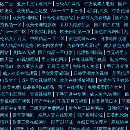
区二区
|
亚洲中文字幕日产
|
三级A片网站
|
午夜成年人电影
|
国产
欧美久
|
欧美精品之足交
|
AV一卡二卡三卡
|
宅福利久久
|
午夜伦理
福利
|
欧美褔利网站
|
日韩伦理电影院
|
日本成人免费视频
|
国产免
费视频一区
|
欧美伦理电影网
|
五月天婷婷伊人
|
国产自产在线
|
国
产aⅴ一区二区
|
午夜福利剧场
|
欧美日韩第一页
|
黄色在线网站
|
乱
伦熟女五月天
|
中国精品一区二区
|
黄色网址www
|
日本韩国欧洲
|
成人精品A片免费
|
欧美四级在线
|
免费在线观看h片
|
成人黄色免费
网站
|
激情AV无码
|
国产精品一区电影
|
伦理福利影院
|
性无码男人
的天堂
|
91视频网址
|
男人黄色网址
|
在线日韩国产噢美
|
制服丝袜
在线91
|
久久亚洲人成
|
五月天伦理
|
先锋成人资源
|
丁香五月首页
|
成人欧美在线观看
|
男女爱爱a影院
|
日韩亚洲欧美视频
|
美国伦理
电影大全
|
成年男女视频网站
|
欧美在线播放视频
|
黄黄色五月婷婷
|
欧美免费
|
极品福利99精品
|
国产在线播放
|
免费观看国产大片
|
伦理电影网址
|
青青视频网
|
丁香五月中文网
|
成人黄色AV网址
|
欧
美视频国产视频
|
国产丝袜A
|
丁香五月天视频
|
欧美另类日本
|
亚洲
最新中文字幕
|
三级无码免费网站
|
黄色片三级片网站
|
日韩伦理片
网址
|
青青草韩剧
|
精品人妻在线观看
|
国产福利资源
|
日美乱伦激
情网
|
欧美三级在线网址
|
国产91丝袜
|
在线日韩伦理片
|
麻豆桃色
网站
|
国产乱人伦
|
国产视频网址
|
91狼友视频
|
91草莓免费视频
|