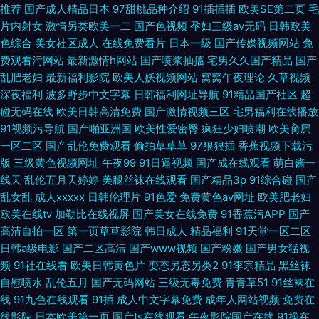
推荐
国产成人精品日本
97甜桃品种介绍
91插插插
欧美SE第二页
毛
片内射女
激情另类欧美一二
国产色视频
孕妇三级av无码
日韩欧美
色综合
美女社区成人
在线免费看片
日本一级
国产传媒视频网站
免
费观看污网站
最新激情h网站
国产喷浆抽搐
宅男久久国产精品
国产
乱肥老妇
最新福利影院
欧美人妖视频网站
窝窝午夜理论
久草视频
深夜福利
波多野步中文字幕
日韩福利网址导航
91精品国产社区
超
碰无码在线
欧美日韩高清免费
国产激情视频三区
宅男福利在线播放
91视频污导航
国产啪亚洲国
欧美性爱密臀
疯狂少妇喷潮
欧美肏屄
一区二区
国产乱伦免费观看
偷拍草草草
97狠狠插
香蕉视频下载污
版
三级黄色视频网址
午夜99
91日逼视频
国产成在线观看
萌白酱一
线天
乱伦五月天婷婷
美腿丝袜在线观看
国产精品3p
91综合碰
国产
乱女乱
成人xxxxx
日韩伦理片
91色爱
免费黄色av网址
欧美肥老妇
欧美在线tv
加勒比在线视屏
国产美女在线免费
91香蕉污APP
国产
高清自拍一区
第一页草草影院
韩日成人
精品福利
91天堂一区二区
日韩a级电影
国产二区高清
国产www视频
国产粉嫩
国产男女猛视
频
91社在线看
欧美日韩黄色片
变态另态另类2
91李宗精品
黑丝袜
自慰喷水
乱伦五月
国产无码网站
三级无毒免费
青青草51
91丝袜在
线
91九色在线观看
91插
成人中文字幕免费
成年人网站视频
免费在
线影院
日本欧美第一页
国产ts在线观看
午夜影院国产在线
91操在