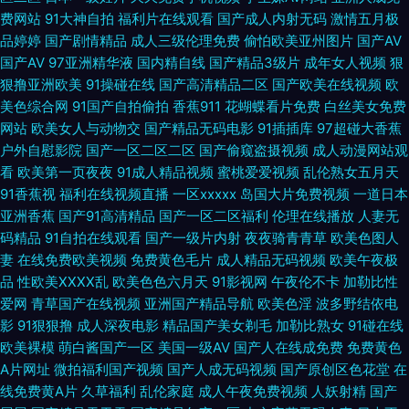
费网站
91大神自拍
福利片在线观看
国产成人内射无码
激情五月极
www91爱爱 久爱高清无码 少妇激情导航大全 影音先锋AV一级大片 国产黄
品婷婷
国产剧情精品
成人三级伦理免费
偷怕欧美亚州图片
国产AV
国产AV
97亚洲精华液
国内精自线
国产精品3级片
成年女人视频
狠
在线 九九久久精品 欧美成人精品网站精品 日韩视频中文字幕 亚洲av先锋网
狠撸亚洲欧美
91操碰在线
国产高清精品二区
国产欧美在线视频
欧
美色综合网
91国产自拍偷拍
香蕉911
花蝴蝶看片免费
白丝美女免费
AV之家 91激情在线 肏屄的视频在线观看 91视频114AV www91色色 国产电
网站
欧美女人与动物交
国产精品无码电影
91插插库
97超碰大香蕉
户外自慰影院
国产一区二区二区
国产偷窥盗摄视频
成人动漫网站观
影免费观看 91久久a 91无码导航 av极品女神在线观看 国产高潮国产精品久
看
欧美第一页夜夜
91成人精品视频
蜜桃爱爱视频
乱伦熟女五月天
91香蕉视
福利在线视频直播
一区xxxxx
岛国大片免费视频
一道日本
亚洲香蕉
国产91高清精品
国产一区二区福利
伦理在线播放
人妻无
久 日本亚洲国产婷婷 91啪国产视频 豆花AV网站 极品黑丝91av 欧美精品7页
码精品
91自拍在线观看
国产一级片内射
夜夜骑青青草
欧美色图人
妻
在线免费欧美视频
免费黄色毛片
成人精品无码视频
欧美午夜极
五月婷婷干干干 伊人性爱大香蕉 91洮色国产在线观看免费 成人国产一区 国
品
性欧美ⅩⅩⅩⅩ乱
欧美色色六月天
91影视网
午夜伦不卡
加勒比性
爱网
青草国产在线视频
亚洲国产精品导航
欧美色淫
波多野结依电
产资源av 乱交AV在线 日韩久久伊人 先锋影音资源女人网 91视频地址 97超
影
91狠狠撸
成人深夜电影
精品国产美女剃毛
加勒比熟女
91碰在线
欧美裸模
萌白酱国产一区
美国一级AV
国产人在线成免费
免费黄色
碰资源总站 福利导航偷拍 加勒比大香蕉东京热 欧美日韩麻 日韩一二三五区
A片网址
微拍福利国产视频
国产人成无码视频
国产原创区色花堂
在
线免费黄A片
久草福利
乱伦家庭
成人午夜免费视频
人妖射精
国产
亚洲久久九九 91成人电影在线直播 91素人在线 99福利在 豆花va官网 日韩