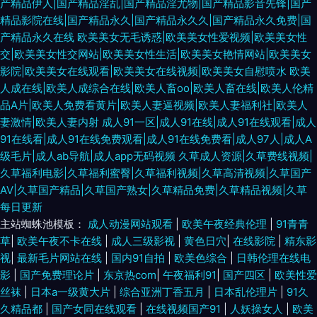
产精品伊人|国产精品淫乱|国产精品淫尤物|国产精品影音先锋|国产
精品影院在线|国产精品永久|国产精品永久久|国产精品永久免费|国
产精品永久在线
欧美美女无毛诱惑|欧美美女性爱视频|欧美美女性
交|欧美美女性交网站|欧美美女性生活|欧美美女艳情网站|欧美美女
影院|欧美美女在线观看|欧美美女在线视频|欧美美女自慰喷水
欧美
人成在线|欧美人成综合在线|欧美人畜oo|欧美人畜在线|欧美人伦精
品A片|欧美人免费看黄片|欧美人妻逼视频|欧美人妻福利社|欧美人
妻激情|欧美人妻内射
成人91一区|成人91在线|成人91在线观看|成人
91在线看|成人91在线免费观看|成人91在线免费看|成人97人|成人A
级毛片|成人ab导航|成人app无码视频
久草成人资源|久草费线视频|
久草福利电影|久草福利蜜臀|久草福利视频|久草高清视频|久草国产
AV|久草国产精品|久草国产熟女|久草精品免费|久草精品视频|久草
每日更新
主站蜘蛛池模板：
成人动漫网站观看
|
欧美午夜经典伦理
|
91青青
草
|
欧美午夜不卡在线
|
成人三级影视
|
黄色日穴
|
在线影院
|
精东影
视
|
最新毛片网站在线
|
国内91自拍
|
欧美色综合
|
日韩伦理在线电
影
|
国产免费理论片
|
东京热com
|
午夜福利91
|
国产四区
|
欧美性爱
丝袜
|
日本a一级黄大片
|
综合亚洲丁香五月
|
日本乱伦理片
|
91久
久精品都
|
国产女同在线观看
|
在线视频国产91
|
人妖操女人
|
欧美