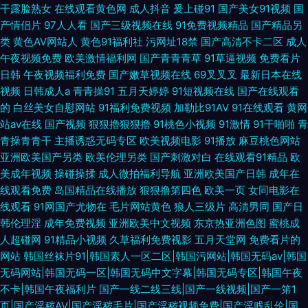
干露脸熟女
在线观看黄色网
成人抖音
爰上碰91
国产美女91视频
国
产情侣片
97人人看
国产三级视频在线
91免费视频精品
国产精品另
类
黄色AV网站人
黄色91福利社
污网址18禁
国产高清不卡二区
成人
午夜视频免费
欧美激情福利网
国产青青青草
91草逼视频
免费看片
日韩
午夜视频福利免费
国产嫩草视频在线
69叉叉叉
最新日本在线
视频
日韩成人a
青青操91
五月天婷婷
91短视频在线
国产在线观看
的
白丝美女自慰网站
91福利免费视频
加勒比91AV
91在线观看
黄网
站av在线
国产视频
狠狠擼狠狠擼
91桃色小视频
91激情
91干啪啪
青
青操青青干
主播诱惑无码专区
欧美视频电影
91播放
麻豆桃色网站
亚洲欧美国产另类
欧美伦理另类
国产刺激对白
在线观看91精品
欧
美成年视频
操碰操揉
成人微拍福利导航
亚洲欧美国产日韩
成年在
线观看免费
岛国精品在线播放
狠狠撸第四色
欧美一页
女同电影在
线观看
91网国产尤物在
毛片网站黄色
狼人三级片
高清男同
国产日
韩伦理淫
成年免费视频
亚洲欧美中文视频
东京热亚洲色图
蜜桃成
人超碰网
91精品小视频
久草福利免费视影
五月天堂网
免费看片的
网站
韩国丝袜片91|韩国素人一区二区|韩国污网站|韩国无码av|韩国
无码网站|韩国无码一区|韩国无码中文字幕|韩国无码专区|韩国午夜
不卡|韩国午夜福利片
国产一线二线三线|国产一线视频|国产一笫1
页|国产淫秽AV|国产淫秽毛片|国产淫秽视频免费|国产淫贱乱伦|国