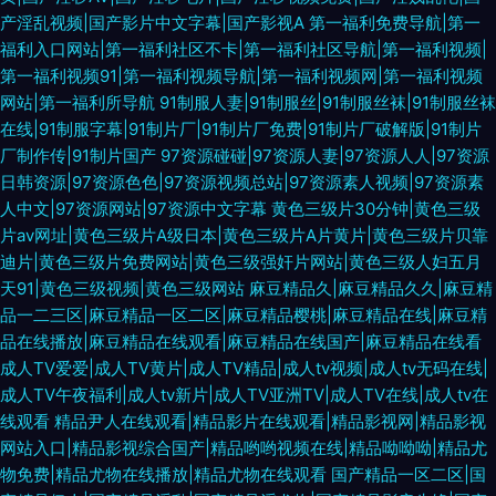
产淫乱视频|国产影片中文字幕|国产影视A
第一福利免费导航|第一
福利入口网站|第一福利社区不卡|第一福利社区导航|第一福利视频|
第一福利视频91|第一福利视频导航|第一福利视频网|第一福利视频
网站|第一福利所导航
91制服人妻|91制服丝|91制服丝袜|91制服丝袜
在线|91制服字幕|91制片厂|91制片厂免费|91制片厂破解版|91制片
厂制作传|91制片国产
97资源碰碰|97资源人妻|97资源人人|97资源
日韩资源|97资源色色|97资源视频总站|97资源素人视频|97资源素
人中文|97资源网站|97资源中文字幕
黄色三级片30分钟|黄色三级
片av网址|黄色三级片A级日本|黄色三级片A片黄片|黄色三级片贝靠
迪片|黄色三级片免费网站|黄色三级强奸片网站|黄色三级人妇五月
天91|黄色三级视频|黄色三级网站
麻豆精品久|麻豆精品久久|麻豆精
品一二三区|麻豆精品一区二区|麻豆精品樱桃|麻豆精品在线|麻豆精
品在线播放|麻豆精品在线观看|麻豆精品在线国产|麻豆精品在线看
成人TV爱爱|成人TV黄片|成人TV精品|成人tv视频|成人tv无码在线|
成人TV午夜福利|成人tv新片|成人TV亚洲TV|成人TV在线|成人tv在
线观看
精品尹人在线观看|精品影片在线观看|精品影视网|精品影视
网站入口|精品影视综合国产|精品哟哟视频在线|精品呦呦呦|精品尤
物免费|精品尤物在线播放|精品尤物在线观看
国产精品一区二区|国