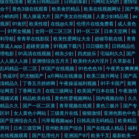
级在线现看
|
欧美日韩精品区
|
日韩剧泰剧
|
污网站无码的
|
激情综
合干
|
黄色3级在线观看
|
欧美肏屄精品
|
欧美在线视频网址
|
国产男
小鲜肉同
|
黑人操逼大片
|
国产美女自拍视频
|
人妻少妇精品视
|
av
视屏
|
91肏屄
|
欧美性喷
|
在线@久草
|
伦理片在线免费看
|
成人黄色
一
|
91男女视频
|
女同一区二区三区
|
91一区二区
|
日本天堂网
|
福
利导航
|
青青草在线影院
|
欧美性爱网址大全
|
超碰导航在线
|
青青
草成人app
|
超碰资源撸
|
91视频下载污
|
日日骚欧美
|
日韩精品伦
理电影
|
91高清在线视频
|
精东少妇
|
四虎娱乐
|
宅福利久久
|
国产
人人插人人操
|
亚洲情综合五月天
|
欧美特大A片淫片
|
久草新在
|
乱码精品一区二区
|
91国产在线视频
|
91色色色18
|
午夜男女爽爽爽
|
热逼91
|
91尤物国产
|
a片网站在线播放
|
欧美三级片网址
|
国产高
清精品久
|
丁香五月婷婷网
|
午夜操逼福利视频
|
91不卡国产
|
黄网
址网页
|
丁香网五月
|
在线三级网址
|
欧美国产日本在线
|
午夜激情
视频试看
|
精品欧美在线
|
黄色性爱视频网站
|
国内视频自拍
|
久久
精品久久
|
国产一区二区黄
|
青草视频在线观
|
黄色三极片
|
国产专
区91
|
女人黄色小网站
|
三级黄片在线
|
狠狠激情
|
亚洲色图色中色
|
国产亚洲综合久久
|
污草莓视频app
|
日韩高清无码精品
|
欧美精品
男同
|
日本三级官网
|
亚州欧美国产综合
|
国产在线成人精品
|
福利
在线视频观看
|
国产乱理伦片
|
亚洲国产97
|
欧美干叉
|
最新欧美一