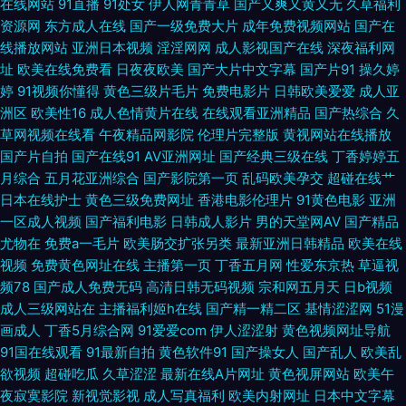
在线网站
91直播
91处女
伊人网青青草
国产又爽又黄又无
久草福利
资源网
东方成人在线
国产一级免费大片
成年免费视频网站
国产在
品在线91 欧美日韩午夜福利影院 香蕉91在线视频 91色呦呦骚视频 国产精选
线播放网站
亚洲日本视频
淫淫网网
成人影视国产在线
深夜福利网
址
欧美在线免费看
日夜夜欧美
国产大片中文字幕
国产片91
操久婷
91久久 青青草草人妻 一本道三四五区 91色哟 av福利入口 91视频最新地址
婷
91视频你懂得
黄色三级片毛片
免费电影片
日韩欧美爱爱
成人亚
洲区
欧美性16
成人色情黄片在线
在线观看亚洲精品
国产热综合
久
国产亚洲欧美成人 91爰爱欧美 久草福利成人电影 51麻豆精品 97人妻人人操
草网视频在线看
午夜精品网影院
伦理片完整版
黄视网站在线播放
国产片自拍
国产在线91
AV亚洲网址
国产经典三级在线
丁香婷婷五
人人乐 久久日视频网站 四虎yy8848 91大片成人痘音 92自啪 韩日亚洲欧美
月综合
五月花亚洲综合
国产影院第一页
乱码欧美孕交
超碰在线艹
日本在线护士
黄色三级免费网址
香港电影伦理片
91黄色电影
亚洲
一区成人视频
国产福利电影
日韩成人影片
男的天堂网AV
国产精品
日韩日韩日韩日韩日 91肛交在线 超碰av福利在线导航 青青草原伊人网在线
尤物在
免费a一毛片
欧美肠交扩张另类
最新亚洲日韩精品
欧美在线
视频
免费黄色网址在线
主播第一页
丁香五月网
性爱东京热
草逼视
91Ncom操笔 久久玖玖 91网站色片 国产玖玖爱 日韩免费成人网 91白虎丝袜
频78
国产成人免费无码
高清日韩无码视频
宗和网五月天
日b视频
成人三级网站在
主播福利姬h在线
国产精一精二区
基情涩涩网
51漫
萝莉 wwwsss黄色视频 久久精品看久久 无码专区无码专区 91九色超碰在线
画成人
丁香5月综合网
91爱爱com
伊人涩涩射
黄色视频网址导航
91国在线观看
91最新自拍
黄色软件91
国产操女人
国产乱人
欧美乱
成人cc91www 狼人欧美性爱 91福利资源在线 国产成人精品青青草原 四虎
欲视频
超碰吃瓜
久草涩涩
最新在线A片网址
黄色视屏网站
欧美午
夜寂寞影院
新视觉影视
成人写真福利
欧美内射网址
日本中文字幕
色导航 91激情性交社区 成人91蜜臀 狼人干六区不卡 婷婷五月天性爱色图 91