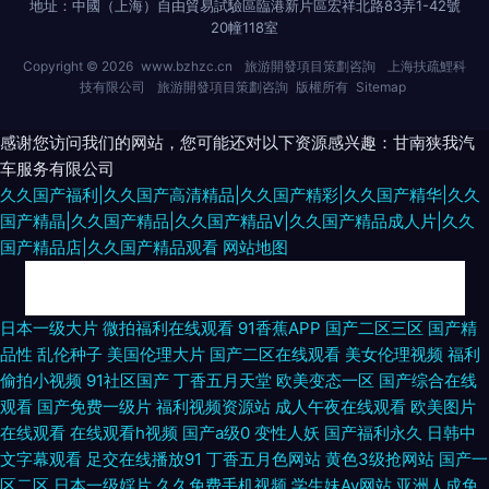
地址：中國（上海）自由貿易試驗區臨港新片區宏祥北路83弄1-42號
20幢118室
Copyright © 2026
www.bzhzc.cn
旅游開發項目策劃咨詢
上海扶疏鯉科
技有限公司
旅游開發項目策劃咨詢
版權所有
Sitemap
感谢您访问我们的网站，您可能还对以下资源感兴趣：甘南狭我汽
车服务有限公司
久久国产福利|久久国产高清精品|久久国产精彩|久久国产精华|久久
国产精晶|久久国产精品|久久国产精品V|久久国产精品成人片|久久
国产精品店|久久国产精品观看
网站地图
乱伦视频网 日韩伦理视频在线观看 精品人妻久久精品人妻 欧美日韩成人麻
日本一级大片
微拍福利在线观看
91香蕉APP
国产二区三区
国产精
品性
乱伦种子
美国伦理大片
国产二区在线观看
美女伦理视频
福利
豆精品 丝瓜肏肏 91pron在线 91网站永久免费 激情啪啪综合 伦乱一区二区
偷拍小视频
91社区国产
丁香五月天堂
欧美变态一区
国产综合在线
观看
国产免费一级片
福利视频资源站
成人午夜在线观看
欧美图片
色情91网站 影音先锋熟女AV 91秒拍福利视频 成人免费私人影院av 九七久久
在线观看
在线观看h视频
国产a级0
变性人妖
国产福利永久
日韩中
文字幕观看
足交在线播放91
丁香五月色网站
黄色3级抢网站
国产一
日本欧美一本道在线 亚洲导航 91官方网站在线观看 91足交 国产传媒在线91
区二区
日本一级婬片
久久免费手机视频
学生妹Av网站
亚洲人成免