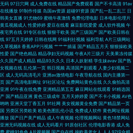
无码
97日穴网
成人免费在线
精品国产免费观看
国产不卡高清
91av
在线播放
91制作传媒
岛国av资源
超碰91资源
国产乱一乱二乱三
日
啦熟女视频 91小视频黄 婷婷深爱五月激情 91丝袜拍拍 国精产久久无语∨A
韩美女直播
91尤物69
蜜桃午夜激情
免费伦理电影
日本电影伦理片
黄瓜视频成人
性爱婷婷
爱豆在线看
麻豆影院爱爱
成人软件视频
午
四虎yy8848 91高跟丝袜福利导航 俺也去av 久久伊人无码青青草 午夜福利
夜宅男在线
91专区在线
狠狠干欧美
国产三级国产
国产欧美日韩在
线
97五月天婷婷
日韩在线网
91福利社视频
福利导航
A片三级网站
啊v网 91内操 东方AV最新 综合免费产品精品首页 国产6页 日韩殴美色图 91
久草视频8
香蕉APP污视频
艹艹艹插逼
国产精品五月天
狠狠操欧美
性爱
国产绝色精品
精品孕妇无码视频
午夜A片三级片
天美果冻传媒
福利视频网址 岛国v片在线看 欧美性片久久网 AV大香蕉久久 极品伪娘TS 91
久久国产成人精品
精品93久久久
日本人妖射精
学生妹avav
国产熟
女视频在线
乱伦第一页
韩日视频
高清国产剧观看
人妻少妇视频二
蝌蚪色情 夜间肏屄免费 草久久一区 久久瑟5 五月花社区午夜 91在线观看免
区
成人无码高清毛片
亚洲av激情电影
午夜导航在线
国内主播第一
页
国产高清电影网址
91社区论坛
免费网站黄色在线
久久偷拍高清
费蜜桃 精品国产国偷在线观看 四虎AV电影 91性生活剧场 在线小视频 国内久
亚洲
91午夜在线免费
亚洲精品第五页
麻豆网站在线观看
91精选国
产
国产精品亚洲
黄色三级成年
五月天婷婷爱
国产不卡小视频
AV色
久精品 色五月14p 91视屏观看 国产岳母理论9 先锋资源女同 91社区入口 激
哟哟
亚洲天堂丁香五月
91社网
美女视频黄全免费
国产精品第一页
国
另类区另类欧美
欧美色图乱伦小说
免费成人软件
黄色网址视频
播放
国产日产美产精品
成人午夜视频
伦理视频网站
黄色18禁网站
情小说五月天婷婷网 色导航免费在线视频 福利社免费体验黄 日韩精品久久
亚洲无码视频在线
成人无码看片
91原创社区
伦理电影香港
成人免
费
蜜桃91色色
A片视频网
国产自在线
操欧美老女人
人人97综合精
成人无码 91国产网站 国产精品久久日 亚州成人乱洲伦 91天堂网址 www欧